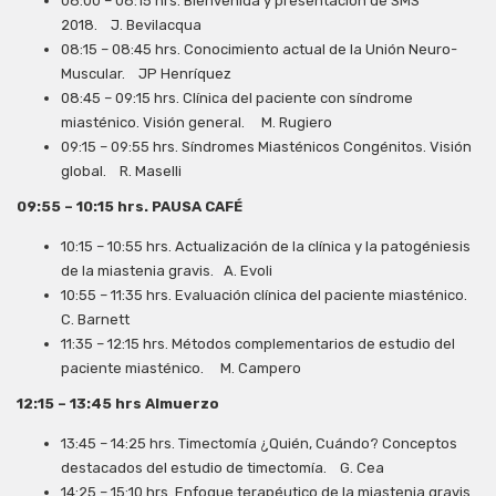
08:00 – 08:15 hrs. Bienvenida y presentación de SMS
2018. J. Bevilacqua
08:15 – 08:45 hrs. Conocimiento actual de la Unión Neuro-
Muscular. JP Henríquez
08:45 – 09:15 hrs. Clínica del paciente con síndrome
miasténico. Visión general. M. Rugiero
09:15 – 09:55 hrs. Síndromes Miasténicos Congénitos. Visión
global. R. Maselli
09:55 – 10:15 hrs. PAUSA CAFÉ
10:15 – 10:55 hrs. Actualización de la clínica y la patogéniesis
de la miastenia gravis. A. Evoli
10:55 – 11:35 hrs. Evaluación clínica del paciente miasténico.
C. Barnett
11:35 – 12:15 hrs. Métodos complementarios de estudio del
paciente miasténico. M. Campero
12:15 – 13:45 hrs Almuerzo
13:45 – 14:25 hrs. Timectomía ¿Quién, Cuándo? Conceptos
destacados del estudio de timectomía. G. Cea
14:25 – 15:10 hrs. Enfoque terapéutico de la miastenia gravis